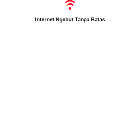
Internet Ngebut Tanpa Batas
Kecepatan maksimal untuk semua kebutuhan
online
Anda. Tidak
ada lagi drama
buffering
.
Hiburan Lengkap di Genggaman
Tontonan lengkap, dari
channel
lokal hits hingga serial
internasional, semua ada di rumah Anda.
Semua dalam Satu Paket Hemat