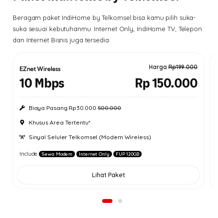
Beragam paket IndiHome by Telkomsel bisa kamu pilih suka-
suka sesuai kebutuhanmu. Internet Only, IndiHome TV, Telepon
dan Internet Bisnis juga tersedia.
Harga
Rp199.000
EZnet Wireless
10 Mbps
Rp 150.000
Biaya Pasang Rp30.000
500.000
Khusus Area Tertentu*
Sinyal Seluler Telkomsel (Modem Wireless)
Include
Sewa Modem
Internet Only
FUP 120GB
Lihat Paket