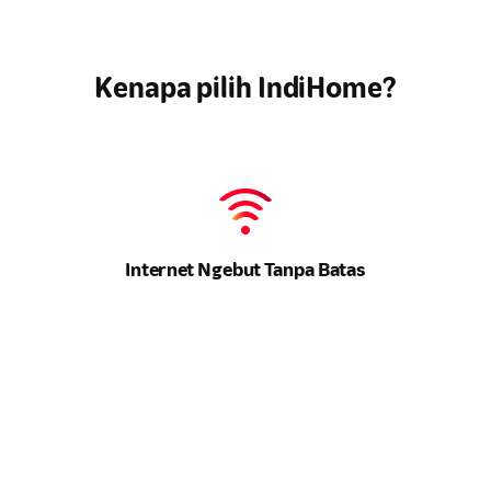
Kenapa pilih IndiHome?
Mau pasang wifi terbaik untuk keluarga? Pasang IndiHome
sekarang!
Internet Ngebut Tanpa Batas
Daftar IndiHome
Kecepatan maksimal untuk semua kebutuhan
online
Anda. Tidak
ada lagi drama
buffering
.
Hiburan Lengkap di Genggaman