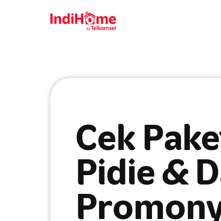
Cek Pake
Pidie & 
Promonya