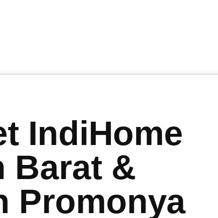
et IndiHome
 Barat &
n Promonya