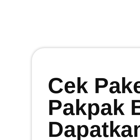
Cek Pak
Pakpak 
Dapatka