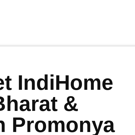
et IndiHome
Bharat &
n Promonya