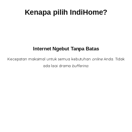
Kenapa pilih IndiHome?
Internet Ngebut Tanpa Batas
Kecepatan maksimal untuk semua kebutuhan
online
Anda. Tidak
ada lagi drama
buffering
.
Hiburan Lengkap di Genggaman
Tontonan lengkap, dari
channel
lokal hits hingga serial
internasional, semua ada di rumah Anda.