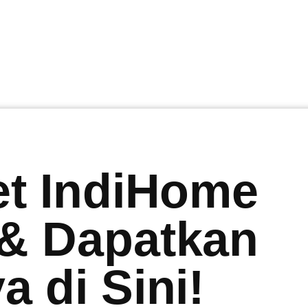
et IndiHome
 & Dapatkan
 di Sini!