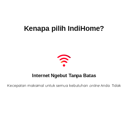
Kenapa pilih IndiHome?
Internet Ngebut Tanpa Batas
Kecepatan maksimal untuk semua kebutuhan
online
Anda. Tidak
ada lagi drama
buffering
.
Hiburan Lengkap di Genggaman
Tontonan lengkap, dari
channel
lokal hits hingga serial