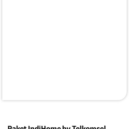
Paket IndiHome by Telkomsel