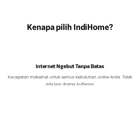
Kenapa pilih IndiHome?
Internet Ngebut Tanpa Batas
Kecepatan maksimal untuk semua kebutuhan
online
Anda. Tidak
ada lagi drama
buffering
.
Hiburan Lengkap di Genggaman
Tontonan lengkap, dari
channel
lokal hits hingga serial