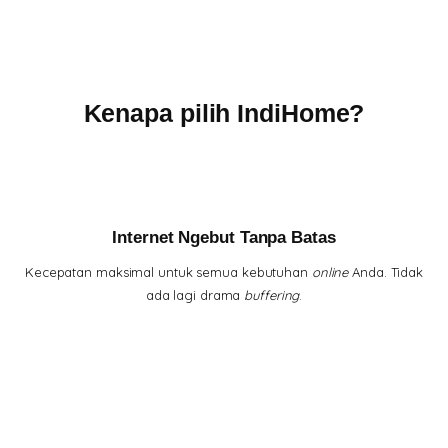
Kenapa pilih IndiHome?
Internet Ngebut Tanpa Batas
Kecepatan maksimal untuk semua kebutuhan
online
Anda. Tidak
ada lagi drama
buffering
.
Hiburan Lengkap di Genggaman
Tontonan lengkap, dari
channel
lokal hits hingga serial
internasional, semua ada di rumah Anda.