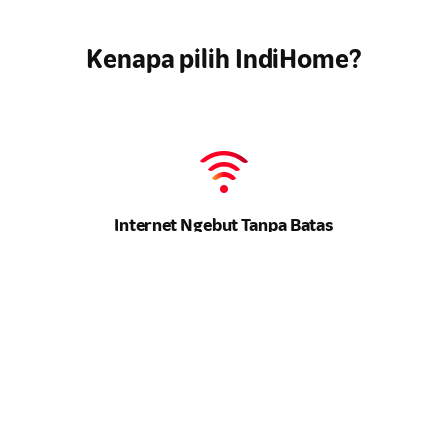
Kenapa pilih IndiHome?
Internet Ngebut Tanpa Batas
Kecepatan maksimal untuk semua kebutuhan
online
Anda. Tidak
ada lagi drama
buffering
.
Hiburan Lengkap di Genggaman
Tontonan lengkap, dari
channel
lokal hits hingga serial
internasional, semua ada di rumah Anda.