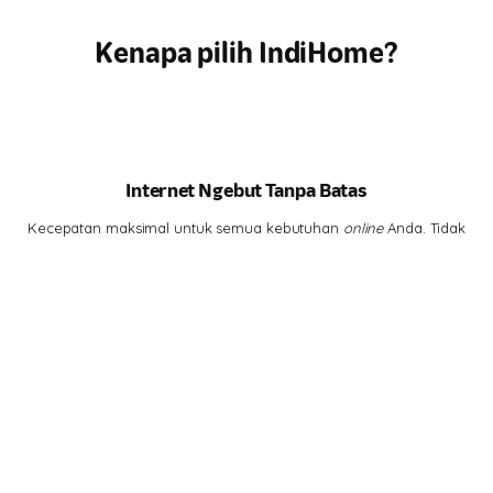
Kenapa pilih IndiHome?
Internet Ngebut Tanpa Batas
Kecepatan maksimal untuk semua kebutuhan
online
Anda. Tidak
ada lagi drama
buffering
.
Hiburan Lengkap di Genggaman
Tontonan lengkap, dari
channel
lokal hits hingga serial
internasional, semua ada di rumah Anda.