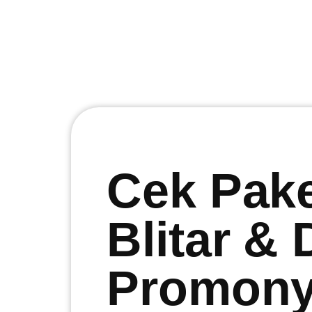
Cek Pak
Blitar &
Promonya