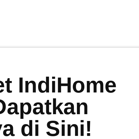
et IndiHome
 Dapatkan
 di Sini!