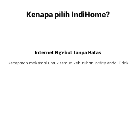
Kenapa pilih IndiHome?
Internet Ngebut Tanpa Batas
Kecepatan maksimal untuk semua kebutuhan
online
Anda. Tidak
ada lagi drama
buffering
.
Hiburan Lengkap di Genggaman
Tontonan lengkap, dari
channel
lokal hits hingga serial
internasional, semua ada di rumah Anda.