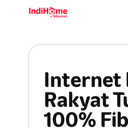
Internet
Rakyat T
100% Fib