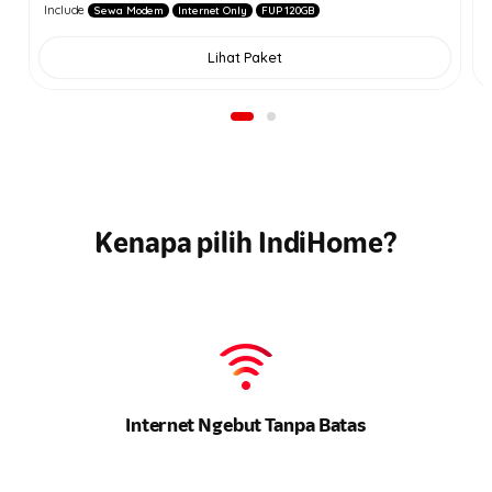
Include
Sewa Modem
Internet Only
FUP 120GB
Lihat Paket
Kenapa pilih IndiHome?
Nikmati
Internet buat Rakyat
yang Cepat & Hemat dengan
100% Fiber Optic!
Internet Ngebut Tanpa Batas
Kecepatan maksimal untuk semua kebutuhan
online
Anda. Tidak
Daftar IndiHome
ada lagi drama
buffering
.