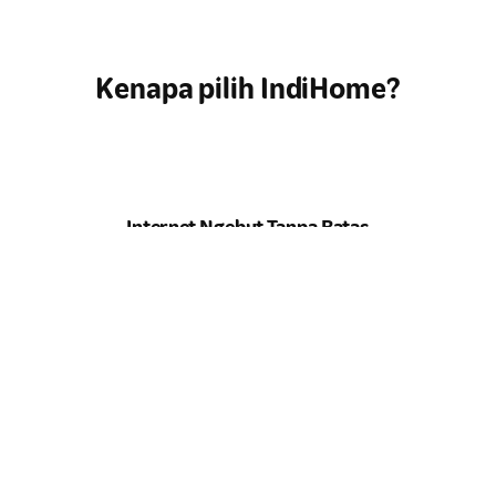
Kenapa pilih IndiHome?
Internet Ngebut Tanpa Batas
Kecepatan maksimal untuk semua kebutuhan
online
Anda. Tidak
ada lagi drama
buffering
.
Hiburan Lengkap di Genggaman
Tontonan lengkap, dari
channel
lokal hits hingga serial
internasional, semua ada di rumah Anda.