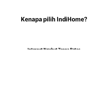
Kenapa pilih IndiHome?
Internet Ngebut Tanpa Batas
Kecepatan maksimal untuk semua kebutuhan
online
Anda. Tidak
ada lagi drama
buffering
.
Hiburan Lengkap di Genggaman
Tontonan lengkap, dari
channel
lokal hits hingga serial
internasional, semua ada di rumah Anda.