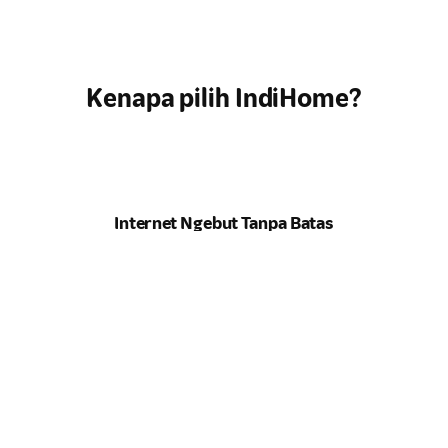
Kenapa pilih IndiHome?
Internet Ngebut Tanpa Batas
Kecepatan maksimal untuk semua kebutuhan
online
Anda. Tidak
ada lagi drama
buffering
.
Hiburan Lengkap di Genggaman
Tontonan lengkap, dari
channel
lokal hits hingga serial
internasional, semua ada di rumah Anda.