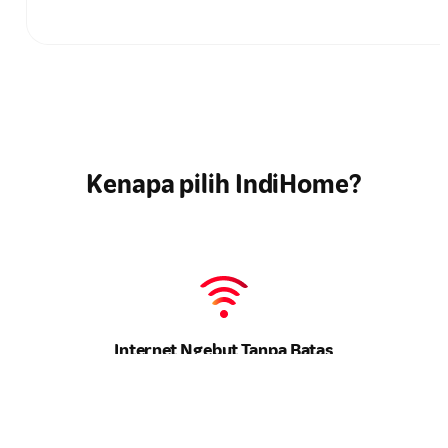
Kenapa pilih IndiHome?
Internet Ngebut Tanpa Batas
Kecepatan maksimal untuk semua kebutuhan
online
Anda. Tidak
ada lagi drama
buffering
.