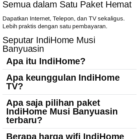
Semua dalam Satu Paket Hemat
Dapatkan Internet, Telepon, dan TV sekaligus.
Lebih praktis dengan satu pembayaran.
Seputar IndiHome Musi
Banyuasin
Apa itu IndiHome?
Apa keunggulan IndiHome
TV?
Apa saja pilihan paket
IndiHome Musi Banyuasin
terbaru?
Berapa harga wifi IndiHome