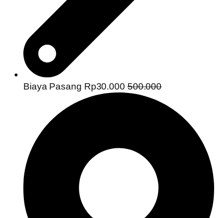
Biaya Pasang Rp30.000
500.000