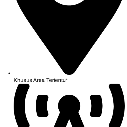
Khusus Area Tertentu*