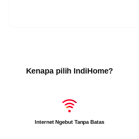
Kenapa pilih IndiHome?
Internet Ngebut Tanpa Batas
Kecepatan maksimal untuk semua kebutuhan
online
Anda. Tidak