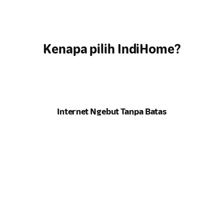
Kenapa pilih IndiHome?
Internet Ngebut Tanpa Batas
Kecepatan maksimal untuk semua kebutuhan
online
Anda. Tidak
ada lagi drama
buffering
.
Hiburan Lengkap di Genggaman
Tontonan lengkap, dari
channel
lokal hits hingga serial
internasional, semua ada di rumah Anda.